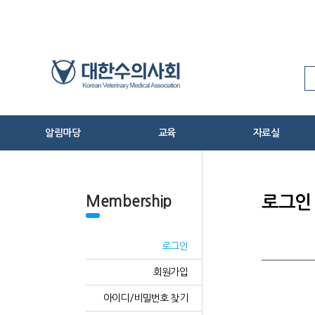
알림마당
교육
자료실
공지사항
임상수의사연수교육
관련법령
수의계소식
축산물위생교육
수의사법 서식
Membership
로그인
보도자료
교육신청
학술 및 교육자
동물병원검색
수의학 및 수의
로그인
HPAI 방역대책 상황실
신간안내
회원가입
반려동물 코로나-19 상황실
기타
아이디/비밀번호 찾기