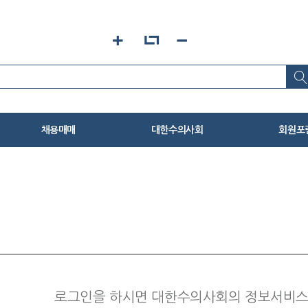
채용매매
대한수의사회
회원포
동물병원매매
인사말
회원공지
중고매매
연혁
회원자료
료
수의사 구인
설립목적
FAQ 카드
사
수의사 구직
대한수의사회 규정
회장에게
스탭 구인
주요업무
동물병원 
임원진
실명게시
윤리강령
임상게시
로그인을 하시면 대한수의사회의 정보서비스를