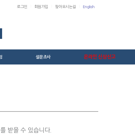
로그인
회원가입
찾아오시는길
English
온라인 신상신고
럼
설문조사
사항
설문조사
실
뉴스
바란다
진료 지침과 서식
판
판
 받을 수 있습니다.