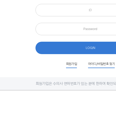
신조
표준진료
기구/직제표
토론게시
관련사이트
대한수의
일정캘린더
찾아오시는길
수의사 신상신고
LOGIN
회원가입
아이디/비밀번호 찾기
회원가입은 수의사 면허번호가 있는 분에 한하여 확인되