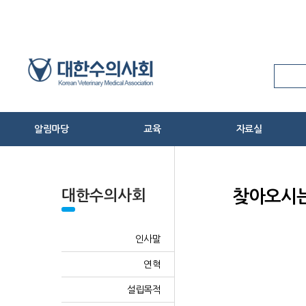
Skip
to
Content
알림마당
교육
자료실
온라인 신상신고
공지사항
임상수의사연수교육
관련법령
수의계소식
축산물위생교육
수의사법 서식
대한수의사회
찾아오시
보도자료
교육신청
학술 및 교육자료
동물병원검색
수의학 및 수의사
인사말
HPAI 방역대책 상황실
신간안내
연혁
반려동물 코로나-19 상황실
기타
설립목적