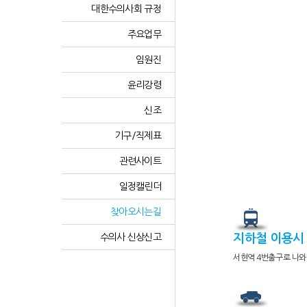
대한수의사회 규정
주요업무
임원진
윤리강령
신조
기구/직제표
관련사이트
일정캘린더
찾아오시는길
수의사 신상신고
지하철 이용시
서현역 4번출구로 나와 