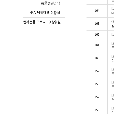
전
동물병원검색
[
164
HPAI 방역대책 상황실
대
대
반려동물 코로나-19 상황실
163
참
162
[
[
161
중
[
160
한
[
159
응
[
158
무
[
157
[
156
식