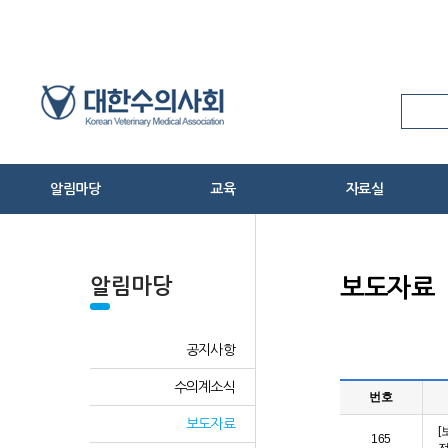
Skip
to
Content
알림마당
교육
자료실
온라인 신상신고
공지사항
임상수의사연수교육
관련법령
수의계소식
축산물위생교육
수의사법 서식
알림마당
보도자료
보도자료
교육신청
학술 및 교육자료
동물병원검색
수의학 및 수의사
공지사항
HPAI 방역대책 상황실
신간안내
수의계소식
반려동물 코로나-19 상황실
기타
번호
보도자료
[
165