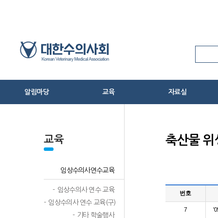
Skip
to
Content
알림마당
교육
자료실
온라인 신상신고
공지사항
임상수의사연수교육
관련법령
수의계소식
축산물위생교육
수의사법 서식
교육
축산물 위
보도자료
교육신청
학술 및 교육자료
동물병원검색
수의학 및 수의사
임상수의사연수교육
HPAI 방역대책 상황실
신간안내
반려동물 코로나-19 상황실
기타
임상수의사 연수 교육
번호
임상수의사 연수 교육(구)
7
'
기타 학술행사