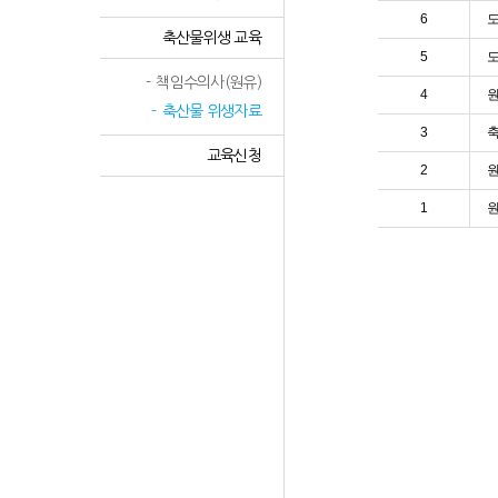
6
축산물위생 교육
5
책임수의사(원유)
4
원
축산물 위생자료
3
교육신청
2
원
1
원